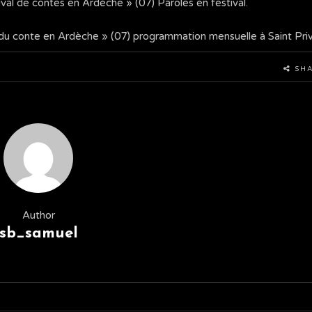
ival de contes en Ardèche » (07) Paroles en festival.
s du conte en Ardèche » (07) programmation mensuelle à Saint Pri
SH
Author
sb_samuel