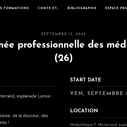
ES FORMATIONS
CONTE ET…
BIBLIOGRAPHIE
ESPACE PR
SEPTEMBRE 17, 2025
rnée professionnelle des mé
(26)
START DATE
VEN, SEPTEMBRE 
tterrand, esplanade Latour-
LOCATION
oésie, de la douceur, des
res !
Médiathèque F. Mitterrand, esp