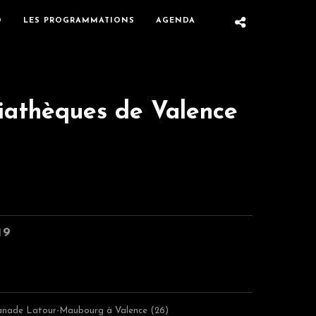
O
LES PROGRAMMATIONS
AGENDA
diathèques de Valence
19
lanade Latour-Maubourg à Valence (26)