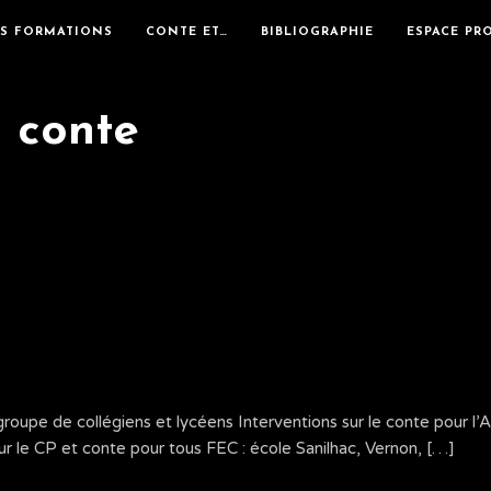
ES FORMATIONS
CONTE ET…
BIBLIOGRAPHIE
ESPACE PR
u conte
roupe de collégiens et lycéens Interventions sur le conte pour l’
r le CP et conte pour tous FEC : école Sanilhac, Vernon, […]